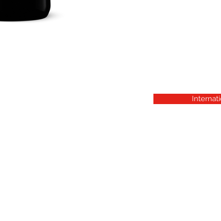
Alexandre MA
Pour toutes comma
Colin Hay
merci de cliquer sur c
internationale
Internat